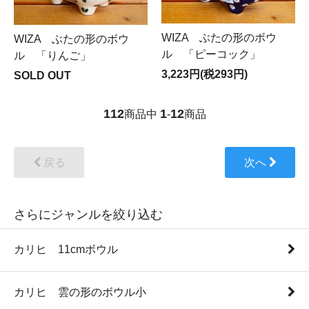
WIZA ぶたの形のボウ
WIZA ぶたの形のボウ
ル 「ピーコック」
ル 「りんご」
3,223円(税293円)
SOLD OUT
112
1
12
商品中
-
商品
戻る
次へ
さらにジャンルを絞り込む
カリヒ 11cmボウル
カリヒ 雲の形のボウル小