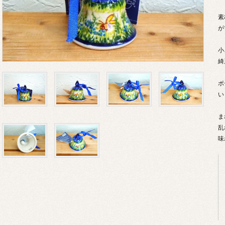
素
が
小
綺
ポ
い
ま
乱
味