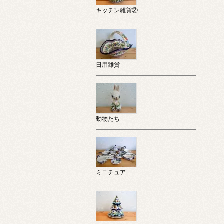
キッチン雑貨②
日用雑貨
動物たち
ミニチュア