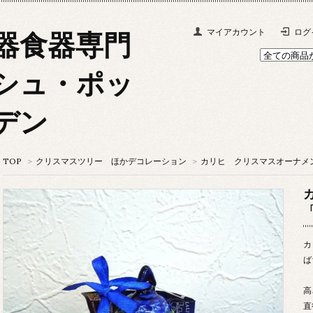
マイアカウント
ログ
器食器専門
シュ・ポッ
デン
TOP
>
クリスマスツリー ほかデコレーション
>
カリヒ クリスマスオーナメ
カ
ば
高
直