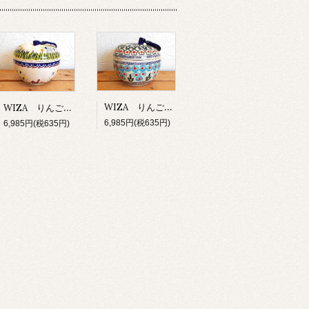
WIZA りんごポット 「水色の花」
WIZA りんごポット 「あひる」
6,985円(税635円)
6,985円(税635円)