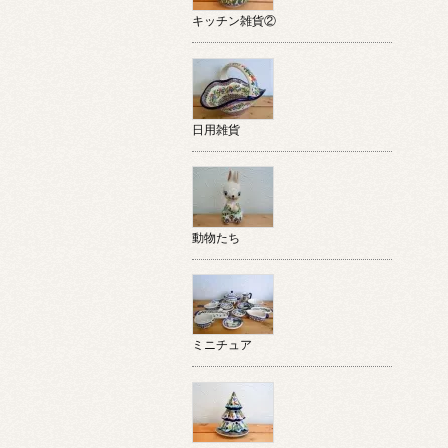
キッチン雑貨②
日用雑貨
動物たち
ミニチュア