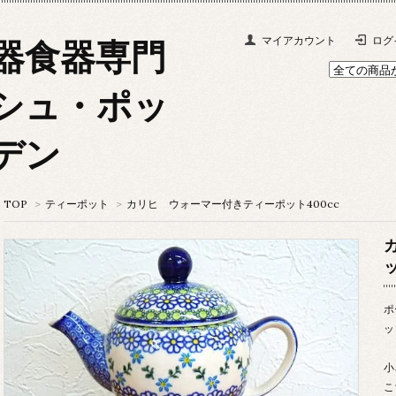
マイアカウント
ログ
器食器専門
シュ・ポッ
デン
TOP
>
ティーポット
>
カリヒ ウォーマー付きティーポット400cc
ポ
ッ
小
こ