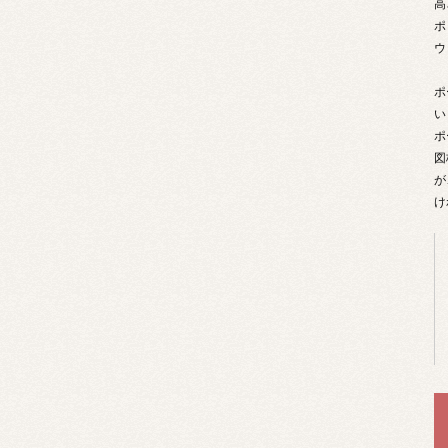
高
ポ
ウ
ポ
い
ポ
図
が
け