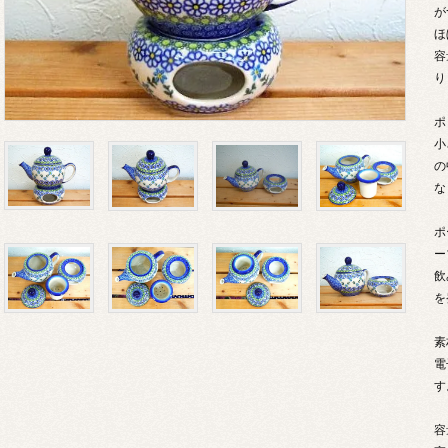
が
ほ
容
り
ポ
小
の
な
ポ
ー
飲
を
素
電
す
容