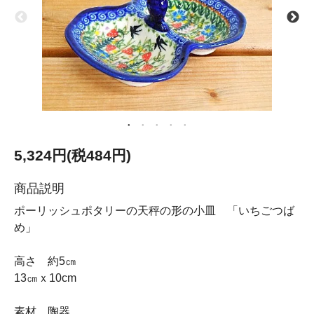
5,324円(税484円)
商品説明
ポーリッシュポタリーの天秤の形の小皿 「いちごつば
め」
高さ 約5㎝
13㎝ｘ10cm
素材 陶器