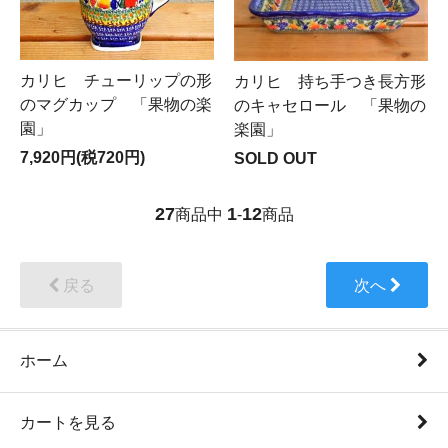
カリヒ チューリップの形
カリヒ 持ち手つき長方形
のマグカップ 「果物の楽
のキャセロール 「果物の
園」
楽園」
7,920円(税720円)
SOLD OUT
27
1
12
商品中
-
商品
戻る
次へ
ホーム
カートを見る