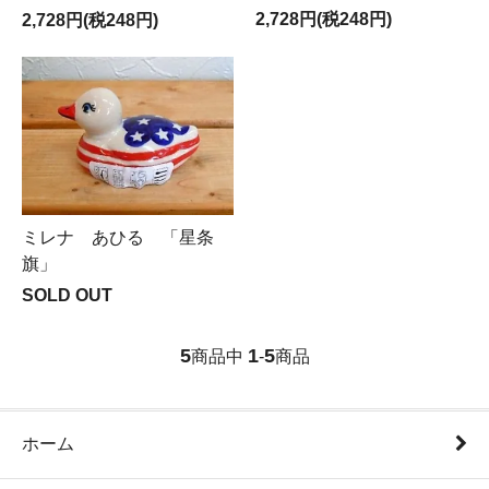
2,728円(税248円)
2,728円(税248円)
ミレナ あひる 「星条
旗」
SOLD OUT
5
1
5
商品中
-
商品
ホーム